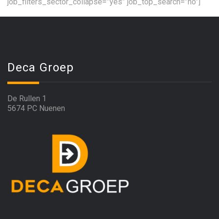
job_filters_sector_collapse=”yes” job_top_search=”no”]
Deca Groep
De Rullen 1
5674 PC Nuenen