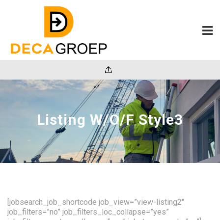
Listing W/O/F Style3
[jobsearch_job_shortcode job_view=”view-listing2″
job_filters=”no” job_filters_loc_collapse=”yes”